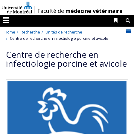
Passer
/
Faculté de
médecine vétérinaire
au
contenu
Liens 
R
Menu
N
Home
Recherche
Unités de recherche
Centre de recherche en infectiologie porcine et avicole
Centre de recherche en
infectiologie porcine et avicole