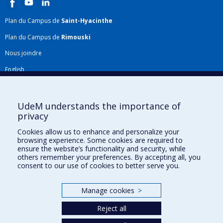
Plan du Campus de
Saint-Hyacinthe
Plan du Campus de
Rimouski
Nous joindre
English
Répertoire FMV
Plan du site
UdeM understands the importance of
privacy
Accessibilité
Cookies allow us to enhance and personalize your
Gabarits et image de marque
browsing experience. Some cookies are required to
ensure the website’s functionality and security, while
Agenda FMV & calendrier académique
others remember your preferences. By accepting all, you
consent to our use of cookies to better serve you.
La Faculté de médecine vétérinaire de l'Université de Montréal détient
l'agrément complet
de l'
AVMA
et est membre de l'
AAVMC
.
Manage cookies
>
Reject all