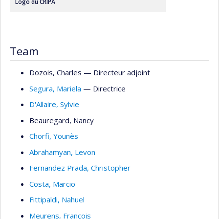
Logo du CRIPA
Team
Dozois
, Charles
— Directeur adjoint
Segura
, Mariela
— Directrice
D'Allaire
, Sylvie
Beauregard
, Nancy
Chorfi
, Younès
Abrahamyan
, Levon
Fernandez Prada
, Christopher
Costa
, Marcio
Fittipaldi
, Nahuel
Meurens
, François