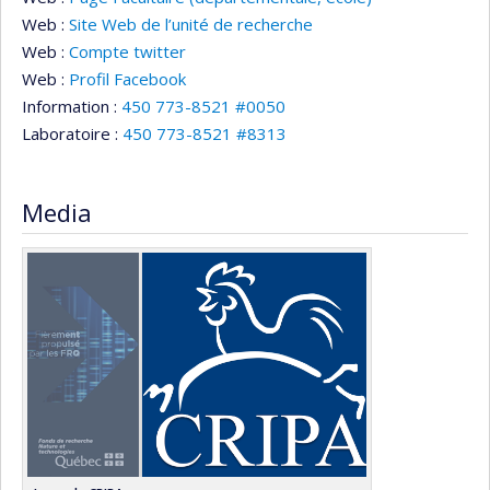
Web :
Site Web de l’unité de recherche
Web :
Compte twitter
Web :
Profil Facebook
Information :
450 773-8521 #0050
Laboratoire :
450 773-8521 #8313
Media