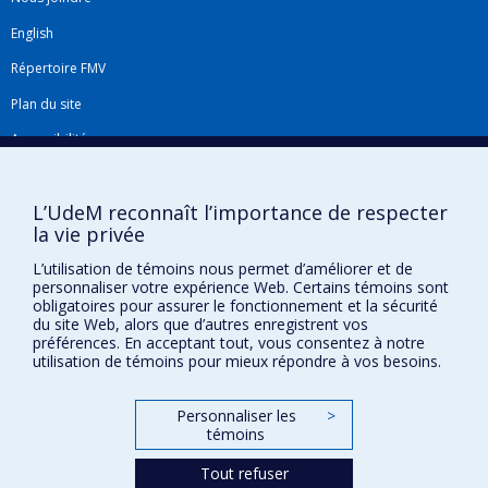
libérés seuls pour les souches résistantes de
English
nématodes et d’explorer leur fonction chez le
nématode autant que dans l'interaction avec
Répertoire FMV
l'hôte.
Plan du site
4. Examiner les mécanismes de sécrétion des
Accessibilité
lipides par les nématodes.
Gabarits et image de marque
Mon programme de recherche compte avec de
L’UdeM reconnaît l’importance de respecter
Agenda FMV & calendrier académique
partenaires vétérinaires des animaux de
la vie privée
La Faculté de médecine vétérinaire de l'Université de Montréal détient
compagnie et du bétail, ainsi que de collaboration
l'agrément complet
L’utilisation de témoins nous permet d’améliorer et de
de l'
AVMA
et est membre de l'
AAVMC
.
de recherche au niveau provincial, national et
personnaliser votre expérience Web. Certains témoins sont
obligatoires pour assurer le fonctionnement et la sécurité
international avec de différentes disciplines
du site Web, alors que d’autres enregistrent vos
comme la parasitologie vétérinaire, les méthodes
préférences. En acceptant tout, vous consentez à notre
utilisation de témoins pour mieux répondre à vos besoins.
"multi-omics" et la génomique fonctionnelle.
Personnaliser les
>
témoins
Confidentialité
Conditions d’utilisation
Tout refuser