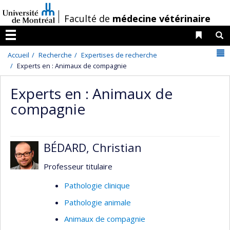
Passer
/
Faculté de
médecine vétérinaire
au
contenu
Liens 
R
Menu
N
Accueil
Recherche
Expertises de recherche
Experts en : Animaux de compagnie
Experts en : Animaux de
compagnie
BÉDARD, Christian
Professeur titulaire
Pathologie clinique
Pathologie animale
Animaux de compagnie