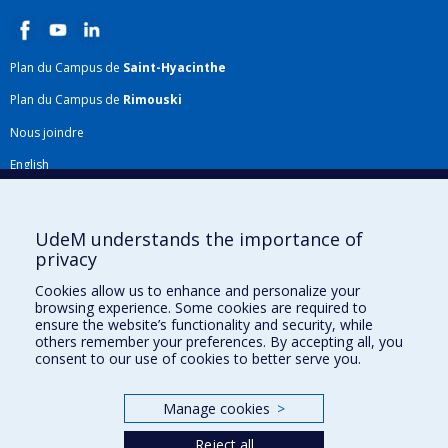
Plan du Campus de
Saint-Hyacinthe
Plan du Campus de
Rimouski
Nous joindre
English
Répertoire FMV
Plan du site
UdeM understands the importance of
privacy
Accessibilité
Cookies allow us to enhance and personalize your
Gabarits et image de marque
browsing experience. Some cookies are required to
ensure the website’s functionality and security, while
Agenda FMV & calendrier académique
others remember your preferences. By accepting all, you
consent to our use of cookies to better serve you.
La Faculté de médecine vétérinaire de l'Université de Montréal détient
l'agrément complet
de l'
AVMA
et est membre de l'
AAVMC
.
Manage cookies
>
Reject all