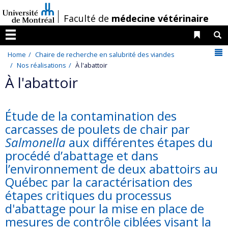
Passer
/
Faculté de
médecine vétérinaire
au
contenu
Liens 
R
Menu
N
Home
Chaire de recherche en salubrité des viandes
Nos réalisations
À l'abattoir
À l'abattoir
Étude de la contamination des
carcasses de poulets de chair par
Salmonella
aux différentes étapes du
procédé d’abattage et dans
l’environnement de deux abattoirs au
Québec par la caractérisation des
étapes critiques du processus
d'abattage pour la mise en place de
mesures de contrôle ciblées visant la