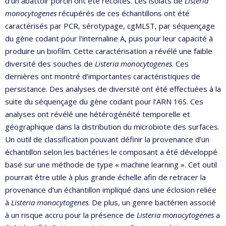
d’un abattoir porcin ont été récoltés. Les isolats de
Listeria
monocytogenes
récupérés de ces échantillons ont été
caractérisés par PCR, sérotypage, cgMLST, par séquençage
du gène codant pour l'internaline A, puis pour leur capacité à
produire un biofilm. Cette caractérisation a révélé une faible
diversité des souches de
Listeria monocytogenes
. Ces
dernières ont montré d’importantes caractéristiques de
persistance. Des analyses de diversité ont été effectuées à la
suite du séquençage du gène codant pour l’ARN 16S. Ces
analyses ont révélé une hétérogénéité temporelle et
géographique dans la distribution du microbiote des surfaces.
Un outil de classification pouvant définir la provenance d’un
échantillon selon les bactéries le composant a été développé
basé sur une méthode de type « machine learning ». Cet outil
pourrait être utile à plus grande échelle afin de retracer la
provenance d’un échantillon impliqué dans une éclosion reliée
à
Listeria monocytogenes
. De plus, un genre bactérien associé
à un risque accru pour la présence de
Listeria monocytogenes
a