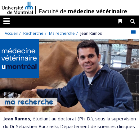
Passer
/
Faculté de
médecine vétérinaire
au
contenu
Liens 
R
Menu
N
Accueil
Recherche
Ma recherche
Jean Ramos
Jean Ramos
, étudiant au doctorat (Ph. D.), sous la supervision
du Dr Sébastien Buczinski, Département de sciences cliniques