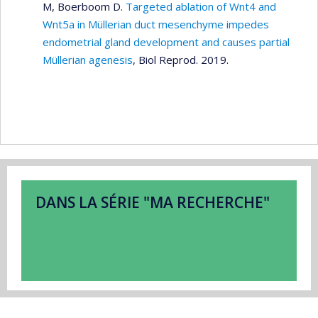
M, Boerboom D.
Targeted ablation of Wnt4 and
Wnt5a in Müllerian duct mesenchyme impedes
endometrial gland development and causes partial
Müllerian agenesis
, Biol Reprod. 2019.
DANS LA SÉRIE "MA RECHERCHE"