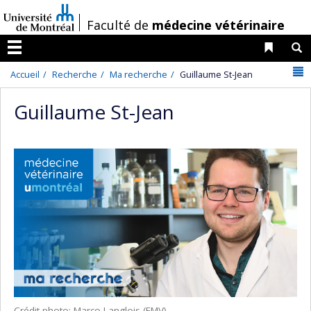
Passer
/
Faculté de
médecine vétérinaire
au
contenu
Liens 
R
Menu
N
Accueil
Recherche
Ma recherche
Guillaume St-Jean
Guillaume St-Jean
Crédit photo: Marco Langlois (FMV)