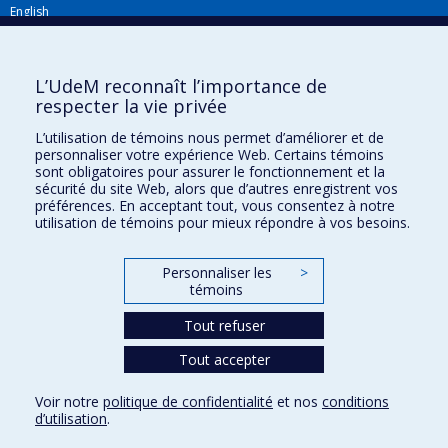
English
Répertoire FMV
Plan du site
L’UdeM reconnaît l’importance de
respecter la vie privée
Accessibilité
L’utilisation de témoins nous permet d’améliorer et de
Gabarits et image de marque
personnaliser votre expérience Web. Certains témoins
sont obligatoires pour assurer le fonctionnement et la
Agenda FMV & calendrier académique
sécurité du site Web, alors que d’autres enregistrent vos
préférences. En acceptant tout, vous consentez à notre
La Faculté de médecine vétérinaire de l'Université de Montréal détient
utilisation de témoins pour mieux répondre à vos besoins.
l'agrément complet
de l'
AVMA
et est membre de l'
AAVMC
.
Personnaliser les
>
témoins
Tout refuser
Tout accepter
Confidentialité
Voir notre
politique de confidentialité
et nos
conditions
Conditions d’utilisation
d’utilisation
.
Paramètres des témoins