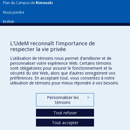
Plan du Campus de
Rimouski
Nous joindre
English
Répertoire FMV
Plan du site
L’UdeM reconnaît l’importance de
respecter la vie privée
Accessibilité
L’utilisation de témoins nous permet d’améliorer et de
Gabarits et image de marque
personnaliser votre expérience Web. Certains témoins
sont obligatoires pour assurer le fonctionnement et la
Agenda FMV & calendrier académique
sécurité du site Web, alors que d’autres enregistrent vos
préférences. En acceptant tout, vous consentez à notre
La Faculté de médecine vétérinaire de l'Université de Montréal détient
utilisation de témoins pour mieux répondre à vos besoins.
l'agrément complet
de l'
AVMA
et est membre de l'
AAVMC
.
Personnaliser les
>
témoins
Tout refuser
Tout accepter