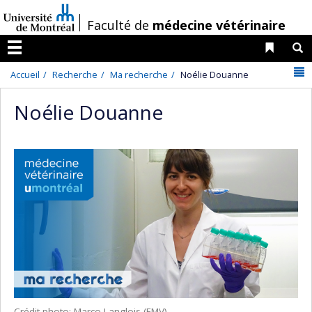
Passer
/
Faculté de
médecine vétérinaire
au
contenu
Liens 
R
Menu
N
Accueil
Recherche
Ma recherche
Noélie Douanne
Noélie Douanne
Crédit photo: Marco Langlois (FMV)