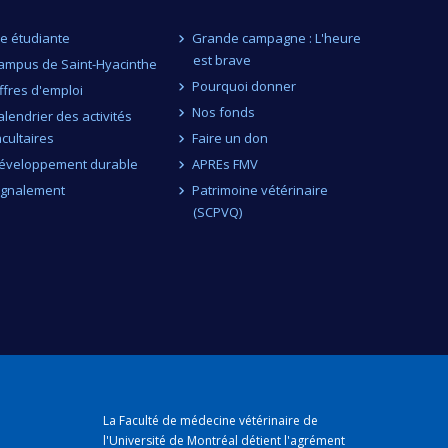
ie étudiante
Grande campagne : L'heure
est brave
ampus de Saint-Hyacinthe
Pourquoi donner
ffres d'emploi
Nos fonds
alendrier des activités
acultaires
Faire un don
éveloppement durable
APREs FMV
ignalement
Patrimoine vétérinaire
(SCPVQ)
La Faculté de médecine vétérinaire de
l'Université de Montréal détient
l'agrément