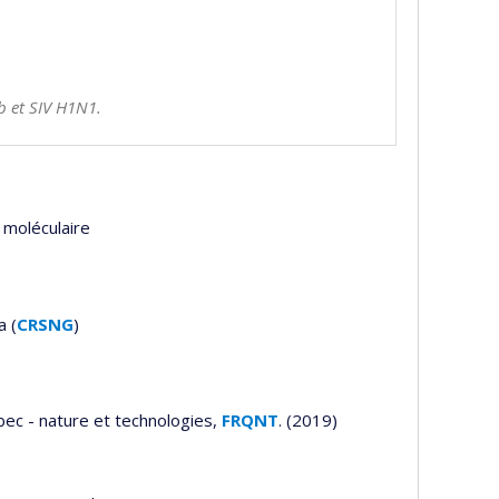
b et SIV H1N1.
e moléculaire
a (
CRSNG
)
ec - nature et technologies,
FRQNT
. (2019)