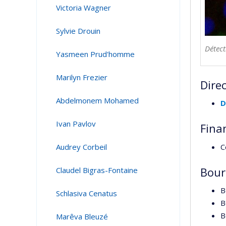
Victoria Wagner
Sylvie Drouin
Détect
Yasmeen Prud'homme
Marilyn Frezier
Dire
Abdelmonem Mohamed
D
Ivan Pavlov
Fina
C
Audrey Corbeil
Bour
Claudel Bigras-Fontaine
B
Schlasiva Cenatus
B
B
Marêva Bleuzé