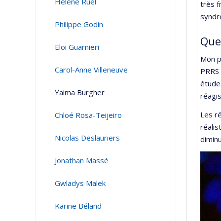
Hélène Ruel
très f
syndro
Philippe Godin
Quel
Eloi Guarnieri
Mon p
Carol-Anne Villeneuve
PRRS s
étude
Yaima Burgher
réagis
Les ré
Chloé Rosa-Teijeiro
réalis
Nicolas Deslauriers
dimin
Jonathan Massé
Gwladys Malek
Karine Béland