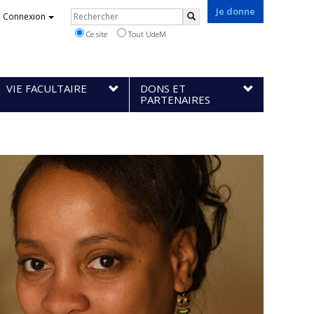
Rechercher
Je donne
Connexion
Rechercher
Ce site
Tout UdeM
VIE FACULTAIRE
DONS ET
PARTENAIRES