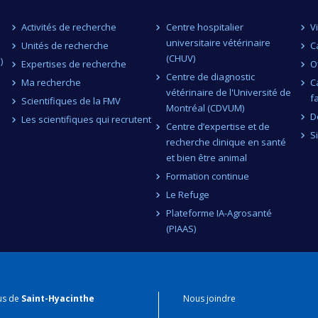
Activités de recherche
Centre hospitalier
V
universitaire vétérinaire
Unités de recherche
C
(CHUV)
)
Expertises de recherche
O
Centre de diagnostic
Ma recherche
C
vétérinaire de l'Université de
f
Scientifiques de la FMV
Montréal (CDVUM)
D
Les scientifiques qui recrutent
Centre d’expertise et de
S
recherche clinique en santé
et bien être animal
Formation continue
Le Refuge
Plateforme IA-Agrosanté
(PIAAS)
us de
Saint-Hyacinthe
Nous joindre