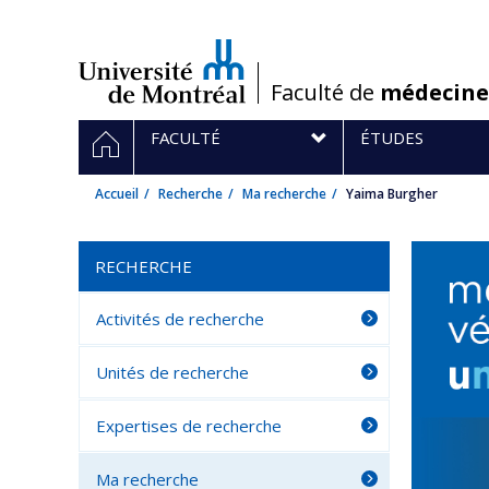
Passer
au
contenu
/
Faculté de
médecine
Navigation
ACCUEIL
FACULTÉ
ÉTUDES
principale
Accueil
Recherche
Ma recherche
Yaima Burgher
RECHERCHE
Activités de recherche
Unités de recherche
Expertises de recherche
Ma recherche