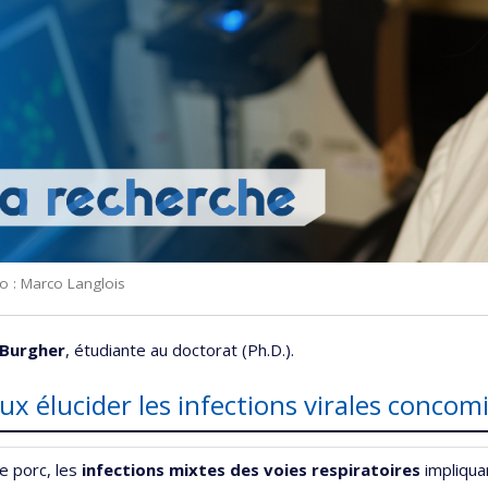
o : Marco Langlois
 Burgher
, étudiante au doctorat (Ph.D.).
eux élucider les infections virales concom
e porc, les
infections mixtes des voies respiratoires
impliqua