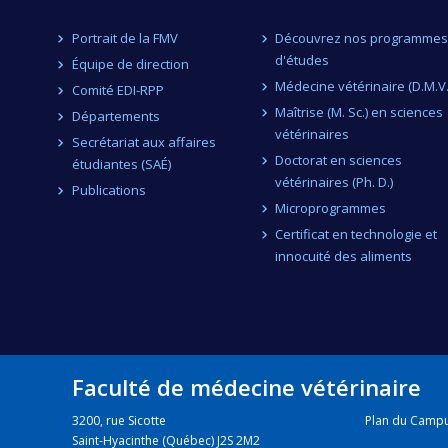
Portrait de la FMV
Découvrez nos programmes
d'études
Équipe de direction
Médecine vétérinaire (D.M.V.
Comité EDI-RPP
Maîtrise (M. Sc.) en sciences
Départements
vétérinaires
Secrétariat aux affaires
Doctorat en sciences
étudiantes (SAÉ)
vétérinaires (Ph. D.)
Publications
Microprogrammes
Certificat en technologie et
innocuité des aliments
Faculté de médecine vétérinaire
3200, rue Sicotte
Plan du Camp
Saint-Hyacinthe (Québec) J2S 2M2