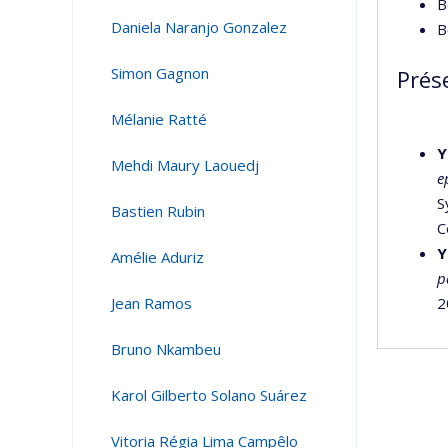
B
Daniela Naranjo Gonzalez
B
Simon Gagnon
Prés
Mélanie Ratté
Y
Mehdi Maury Laouedj
e
S
Bastien Rubin
C
Y
Amélie Aduriz
p
Jean Ramos
2
Bruno Nkambeu
Karol Gilberto Solano Suárez
Vitoria Régia Lima Campêlo