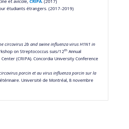
ine et avicole,
CRIPA
. (2017)
our étudiants étrangers. (2017-2019)
cine circovirus 2b and swine influenza virus H1N1 in
th
rkshop on Streptococcus suis/12
Annual
 Center (CRIPA). Concordia University Conference
circovirus porcin et au virus influenza porcin sur la
étérinaire. Université de Montréal, 8 novembre