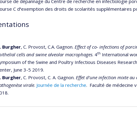
ourse de dépannage du Centre de recherche en infectiologie porc
ourse C d
'
exemption des droits de scolarités supplémentaires p
entations
. Burgher
, C. Provost, C.A. Gagnon.
Effect of co- infections of por
th
pithelial cells and swine alveolar macrophages
. 4
International wo
ymposium of the Swine and Poultry Infectious Diseases Research
enter, June 3-5 2019.
. Burgher
, C. Provost, C. A. Gagnon.
Effet d’une infection mixte au 
athogenèse virale
.
Journée de la recherche
. Faculté de médecine v
018.