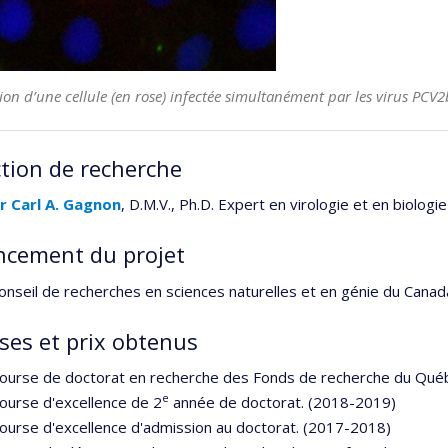
ion d’une cellule (en rose) infectée simultanément par les virus PCV2
ction de recherche
r Carl A. Gagnon
, D.M.V., Ph.D. Expert en virologie et en biologi
ncement du projet
onseil de recherches en sciences naturelles et en génie du Canad
ses et prix obtenus
ourse de doctorat en recherche des Fonds de recherche du Québ
e
ourse d'excellence de 2
année de doctorat. (2018-2019)
ourse d'excellence d'admission au doctorat. (2017-2018)